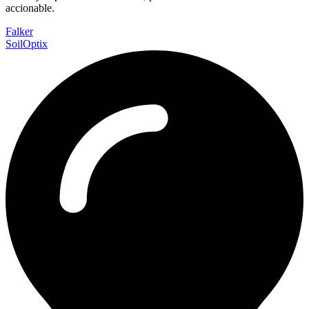
accionable.
Falker
SoilOptix