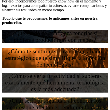
Por eso, incorporamos todo nuestro know how en el momento y
lugar exactos para acompañar tu esfuerzo, evitarte complicaciones y
alcanzar tus resultados en menos tiempo.
Todo lo que te proponemos, lo aplicamos antes en nuestra
producción.
¿Qué grado de confianza tendrías si
pudieras producir más con menos?
¿Cómo te sentirías si tuvieras un aliado
estratégico que te simplifique la adopción
de tecnologías?
¿Cómo se vería tu actividad si supieras
exactamente qué herramienta tecnológica
es la más adecuada?
¿Cuál sería tu seguridad al conocer los
factores que afectan el rendimiento de tus